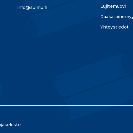
Lujitemuovi
info@sulmu.fi
Raaka-ainemyy
Yhteystiedot
jaseloste