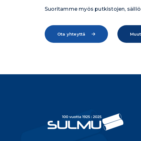
Suoritamme myös putkistojen, säiliöi
Ota yhteyttä
Muut