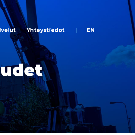
lvelut
Yhteystiedot
EN
uudet