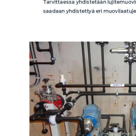
Tarvittaessa yhdistetään lujitemuov
saadaan yhdistettyä eri muovilaatuj