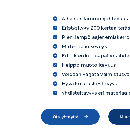
Alhainen lämmönjohtavuus
Eristyskyky 200 kertaa terä
Pieni lämpölaajenemiskerro
Materiaalin keveys
Edullinen lujuus-painosuhde
Helppo muotoiltavuus
Voidaan värjätä valmistusv
Hyvä kulutuskestävyys
Yhdisteltävyys eri materiaa
Ota yhteyttä
Muut