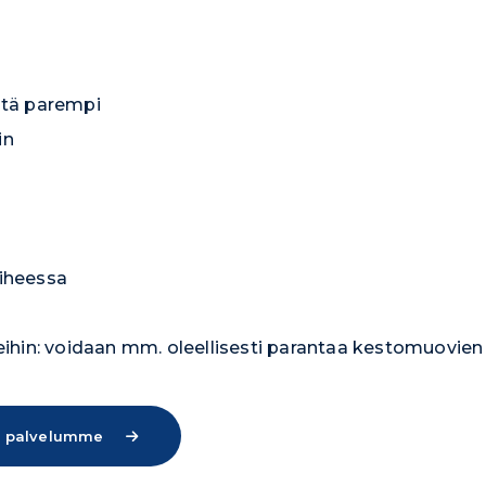
stä parempi
in
aiheessa
leihin: voidaan mm. oleellisesti parantaa kestomuovie
 palvelumme