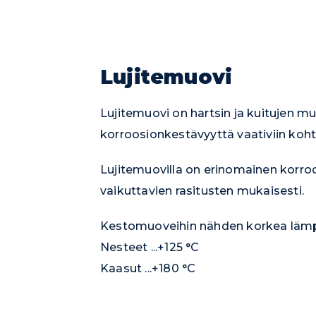
Lujitemuovi
Lujitemuovi on hartsin ja kuitujen m
korroosionkestävyyttä vaativiin kohte
Lujitemuovilla on erinomainen korroo
vaikuttavien rasitusten mukaisesti.
Kestomuoveihin nähden korkea lämp
Nesteet ...+125 °C
Kaasut ...+180 °C