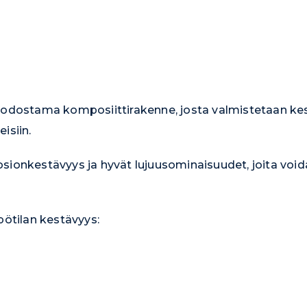
uodostama komposiittirakenne, josta valmistetaan kes
isiin.
sionkestävyys ja hyvät lujuusominaisuudet, joita voi
ötilan kestävyys: