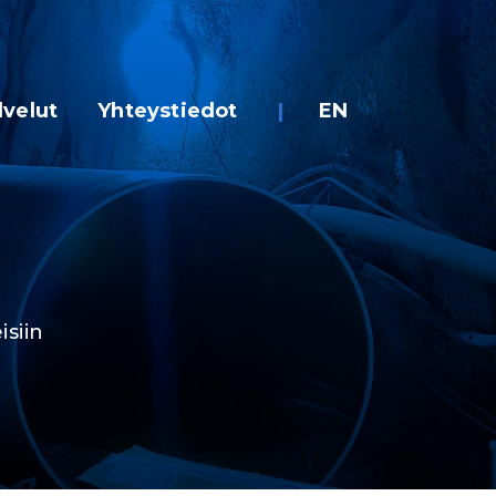
lvelut
Yhteystiedot
EN
isiin