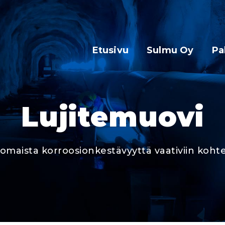
Etusivu
Sulmu Oy
Pa
Lujitemuovi
omaista korroosionkestävyyttä vaativiin kohte